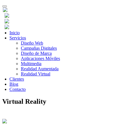
Toggle
navigation
Inicio
Servicios
Diseño Web
Campañas Digitales
Diseño de Marca
Aplicaciones Móviles
Multimedia
Realidad Aumentada
Realidad Virtual
Clientes
Blog
Contacto
Virtual Reality
Immerse/submerge them in your own world