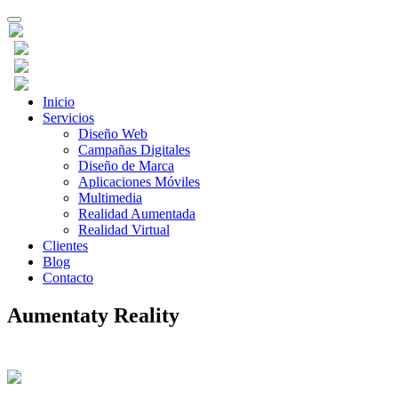
Toggle
navigation
Inicio
Servicios
Diseño Web
Campañas Digitales
Diseño de Marca
Aplicaciones Móviles
Multimedia
Realidad Aumentada
Realidad Virtual
Clientes
Blog
Contacto
Aumentaty Reality
Marketing it’s based on experienced. Makes y